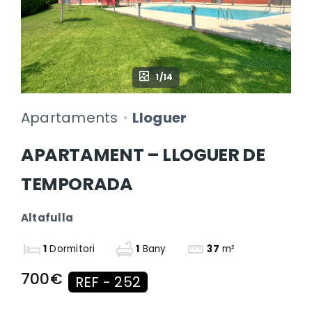
1/14
Apartaments
Lloguer
APARTAMENT – LLOGUER DE
TEMPORADA
Altafulla
1
Dormitori
1
Bany
37
m²
700€
REF - 252