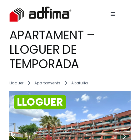
Skip
to
Toggle
content
Navigation
Empresa
APARTAMENT –
View
Larger
LLOGUER DE
Image
Serveis
TEMPORADA
Immobles
Lloguer
Apartaments
Altafulla
Contacte
LLOGUER