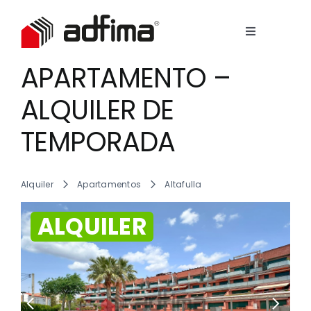
Skip
to
Toggle
content
Navigation
Empresa
APARTAMENTO –
View
Larger
ALQUILER DE
Image
servicios
TEMPORADA
Inmuebles
Alquiler
Apartamentos
Altafulla
Contacto
ALQUILER