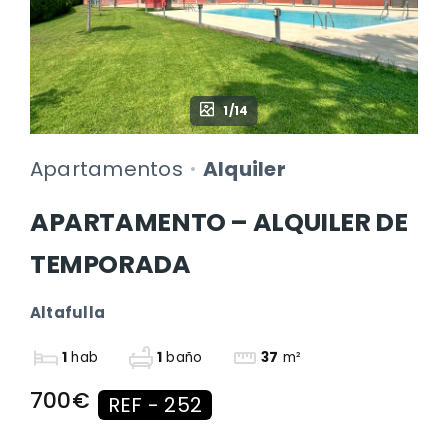
1/14
Apartamentos
Alquiler
APARTAMENTO – ALQUILER DE
TEMPORADA
Altafulla
1
hab
1
baño
37
m²
700€
REF - 252