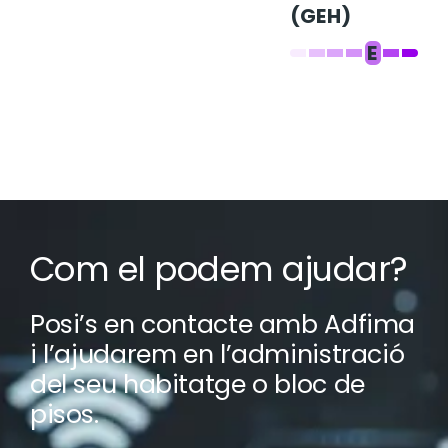
(GEH)
E
Com el podem ajudar?
Posi’s en contacte amb Adfima
i l’ajudarem en l’administració
del seu habitatge o bloc de
pisos.