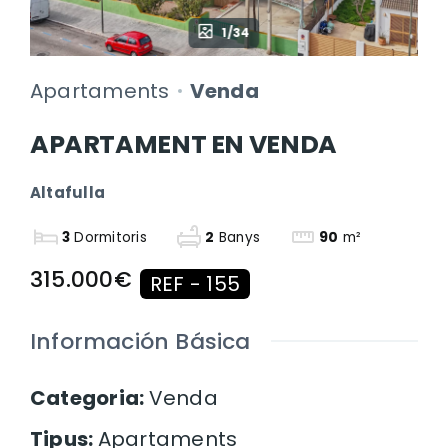
1/34
Apartaments
Venda
APARTAMENT EN VENDA
Altafulla
3
Dormitoris
2
Banys
90
m²
315.000€
REF - 155
Información Básica
Categoria
:
Venda
Tipus
:
Apartaments