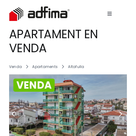
Skip
to
Toggle
content
Navigation
Empresa
APARTAMENT EN
View
Larger
VENDA
Image
Serveis
Venda
Apartaments
Altafulla
Immobles
VENDA
Contacte