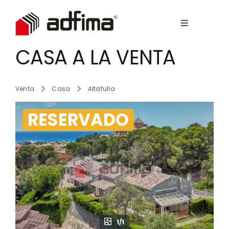
Skip
to
Toggle
content
Navigation
Empresa
CASA A LA VENTA
View
Larger
Image
servicios
Venta
Casa
Altafulla
RESERVADO
Inmuebles
Contacto
1/1