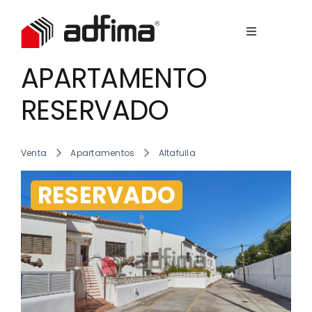
Skip
to
Toggle
content
Navigation
Empresa
APARTAMENTO
View
Larger
RESERVADO
Image
servicios
Venta
Apartamentos
Altafulla
Inmuebles
RESERVADO
Contacto